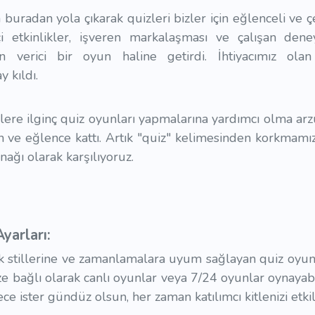
uradan yola çıkarak quizleri bizler için eğlenceli ve ç
içi etkinlikler, işveren markalaşması ve çalışan deney
an verici bir oyun haline getirdi. İhtiyacımız ol
y kıldı.
ere ilginç quiz oyunları yapmalarına yardımcı olma arz
n ve eğlence kattı. Artık "quiz" kelimesinden korkmamıza
nağı olarak karşılıyoruz.
arları:
ik stillerine ve zamanlamalara uyum sağlayan quiz oyun
ze bağlı olarak canlı oyunlar veya 7/24 oyunlar oynayabi
gece ister gündüz olsun, her zaman katılımcı kitlenizi etk