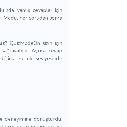
da, yanlış cevaplar için
kım Modu, her sorudan sonra
nuz?
QuizModeOn sizin için
ağlayabilir. Ayrıca, cevap
ediğiniz zorluk seviyesinde
nme deneyimine dönüştürdü.
stajyer programlarına dahil