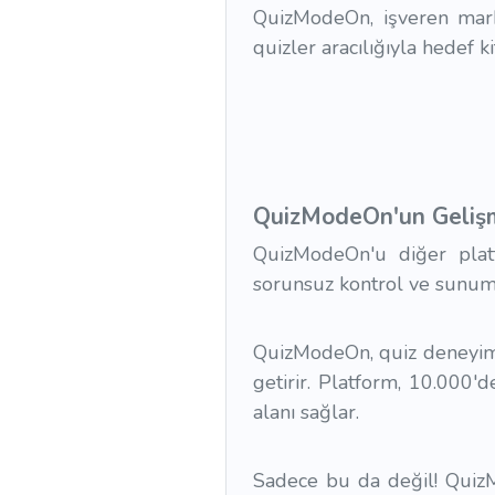
QuizModeOn, işveren marka
quizler aracılığıyla hedef k
QuizModeOn'un Gelişmi
QuizModeOn'u diğer plat
sorunsuz kontrol ve sunum
QuizModeOn, quiz deneyimini
getirir. Platform, 10.000'd
alanı sağlar.
Sadece bu da değil! QuizM