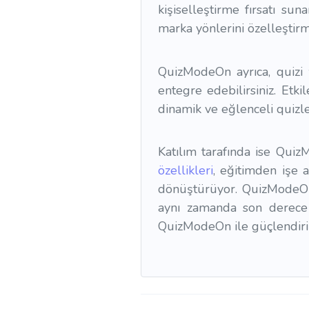
kişiselleştirme fırsatı su
marka yönlerini özelleştirm
QuizModeOn ayrıca, quizi 
entegre edebilirsiniz. Etkil
dinamik ve eğlenceli quizle
Katılım tarafında ise Quiz
özellikleri
, eğitimden işe a
dönüştürüyor. QuizModeOn
aynı zamanda son derece e
QuizModeOn ile güçlendir