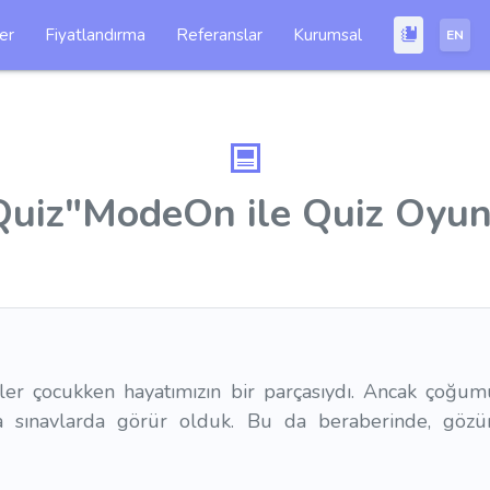
ler
Fiyatlandırma
Referanslar
Kurumsal
EN
Quiz"ModeOn ile Quiz Oyun
eler çocukken hayatımızın bir parçasıydı. Ancak çoğumuz
a sınavlarda görür olduk. Bu da beraberinde, gözüm