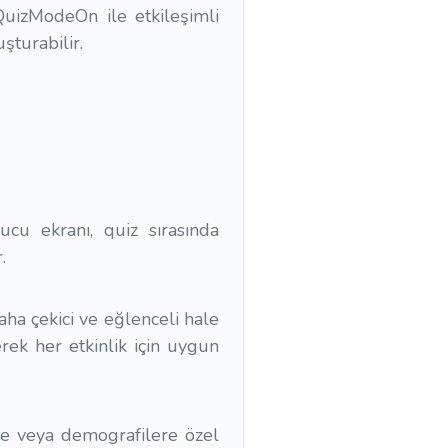
QuizModeOn ile etkileşimli
şturabilir.
cu ekranı, quiz sırasında
.
aha çekici ve eğlenceli hale
erek her etkinlik için uygun
re veya demografilere özel