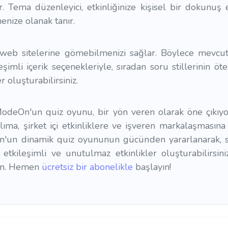
nar. Tema düzenleyici, etkinliğinize kişisel bir dokunuş
enize olanak tanır.
web sitelerine gömebilmenizi sağlar. Böylece mevcut
eşimli içerik seçenekleriyle, sıradan soru stillerinin öte
r oluşturabilirsiniz.
ModeOn'un quiz oyunu, bir yön veren olarak öne çıkıyo
lıma, şirket içi etkinliklere ve işveren markalaşmasına
'un dinamik quiz oyununun gücünden yararlanarak, sa
tkileşimli ve unutulmaz etkinlikler oluşturabilirsiniz
in. Hemen
ücretsiz bir abonelikle
başlayın!