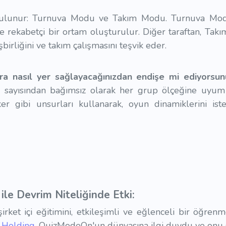
ulunur: Turnuva Modu ve Takım Modu. Turnuva Modu'n
 ve rekabetçi bir ortam oluşturulur. Diğer taraftan, Ta
şbirliğini ve takım çalışmasını teşvik eder.
ra nasıl yer sağlayacağınızdan endişe mi ediyorsu
cı sayısından bağımsız olarak her grup ölçeğine uyum s
ker gibi unsurları kullanarak, oyun dinamiklerini ist
le Devrim Niteliğinde Etki:
rket içi eğitimini, etkileşimli ve eğlenceli bir öğre
z Holding
, QuizModeOn'un dünyasına ilgi duydu ve onu 