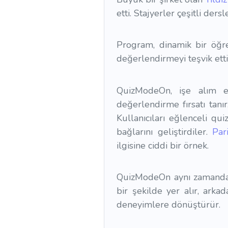
etti. Stajyerler çeşitli der
Program, dinamik bir öğr
değerlendirmeyi teşvik etti
QuizModeOn, işe alım etk
değerlendirme fırsatı tan
Kullanıcıları eğlenceli qui
bağlarını geliştirdiler.
Par
ilgisine ciddi bir örnek.
QuizModeOn aynı zamanda bi
bir şekilde yer alır, arkad
deneyimlere dönüştürür.