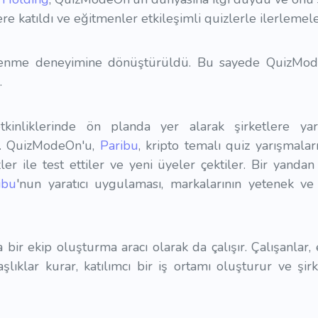
slere katıldı ve eğitmenler etkileşimli quizlerle ilerlemel
enme deneyimine dönüştürüldü. Bu sayede QuizModeO
.
inliklerinde ön planda yer alarak şirketlere yara
ır. QuizModeOn'u,
Paribu
, kripto temalı quiz yarışmalar
zler ile test ettiler ve yeni üyeler çektiler. Bir yanda
ibu
'nun yaratıcı uygulaması, markalarının yetenek ve
r ekip oluşturma aracı olarak da çalışır. Çalışanlar, et
aşlıklar kurar, katılımcı bir iş ortamı oluşturur ve şirke