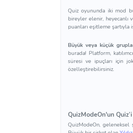
Quiz oyununda iki mod b
bireyler elenir, heyecanlı
puanları eşitleme şartıyla i
Büyük veya küçük grupla
burada! Platform, katılım
süresi ve ipuçları için jo
özelleştirebilirsiniz.
QuizModeOn'un Quiz’i i
QuizModeOn, geleneksel şi
Büyük bir şirket olan
Yıldı