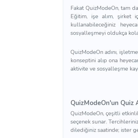
Fakat QuizModeOn, tam da b
Eğitim, işe alım, şirket 
kullanabileceğiniz heyec
sosyalleşmeyi oldukça kola
QuizModeOn adını, işletmel
konseptini alıp ona heyeca
aktivite ve sosyalleşme kay
QuizModeOn'un Quiz Ay
QuizModeOn, çeşitli etkinl
seçenek sunar. Tercihlerini
dilediğiniz saatinde; ister 