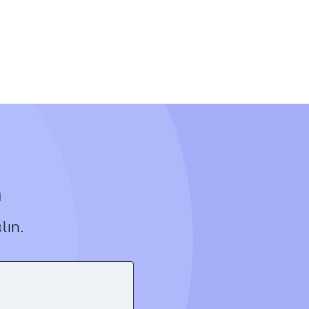
n
lın.