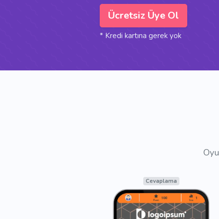
Ücretsiz Üye Ol
* Kredi kartına gerek yok
Oyun
Katılımcı Girişi