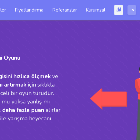
ler
Fiyatlandırma
Referanslar
Kurumsal
EN
gi Oyunu
gisini hızlıca ölçmek
ve
mı artırmak
için sıklıkla
celi bir oyun türüdür.
ru mu yoksa yanlış mı
k
daha fazla puan
alırlar
 ile yarışma heyecanı