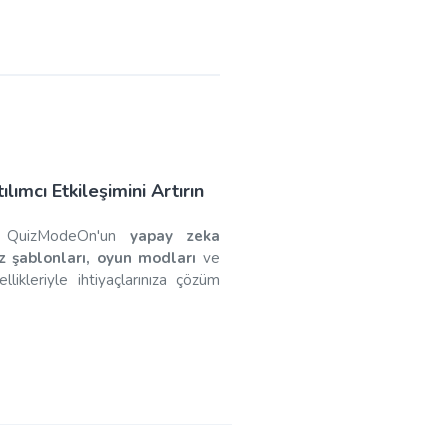
ılımcı Etkileşimini Artırın
 ve QuizModeOn'un
yapay zeka
uiz şablonları, oyun modları
ve
llikleriyle ihtiyaçlarınıza çözüm