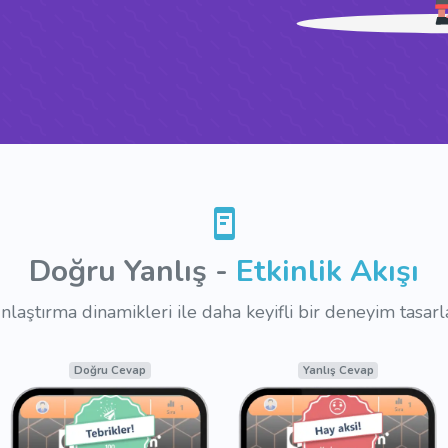
Doğru Yanlış -
Etkinlik Akışı
laştırma dinamikleri ile daha keyifli bir deneyim tasarl
Lobi (Bekleme)
Sesli Soru