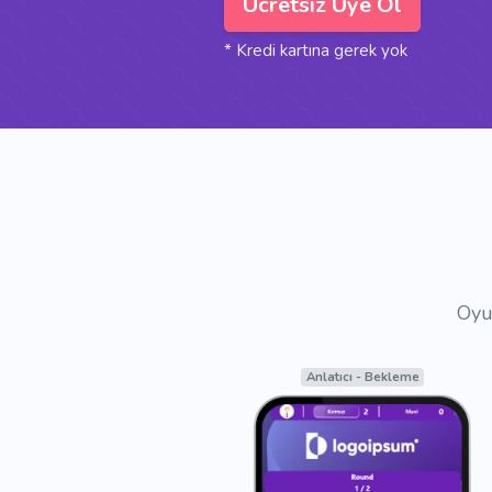
Ücretsiz Üye Ol
* Kredi kartına gerek yok
Oyun
Moderatör - Bekleme