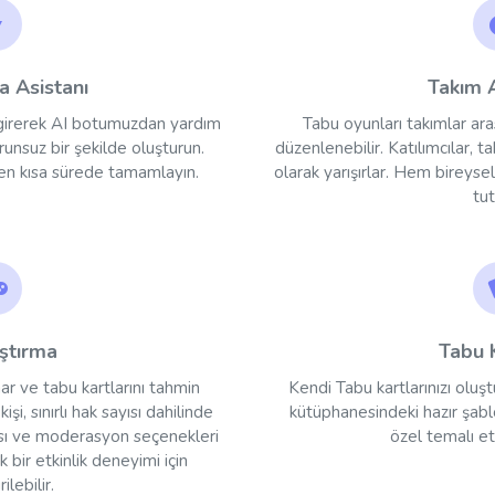
a Asistanı
Takım A
ucu girerek AI botumuzdan yardım
Tabu oyunları takımlar ara
runsuz bir şekilde oluşturun.
düzenlenebilir. Katılımcılar, t
zı en kısa sürede tamamlayın.
olarak yarışırlar. Hem bireys
tut
ştırma
Tabu K
ar ve tabu kartlarını tahmin
Kendi Tabu kartlarınızı olu
şi, sınırlı hak sayısı dahilinde
kütüphanesindeki hazır şabl
yısı ve moderasyon seçenekleri
özel temalı etk
 bir etkinlik deneyimi için
ilebilir.