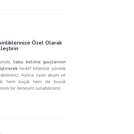
inliklerinize Özel Olarak
lleştirin
esinde,
tabu kelime ipuçlarının
iştirerek
hedef kitlenize yönelik
bilirsiniz. Ayrıca, oyun akışını ve
rerek, hem küçük hem de büyük
eli bir deneyim sunabilirsiniz.