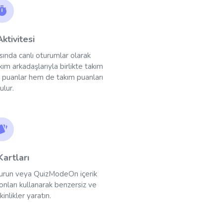
ktivitesi
sında canlı oturumlar olarak
akım arkadaşlarıyla birlikte takım
el puanlar hem de takım puanları
ulur.
artları
şturun veya QuizModeOn içerik
onları kullanarak benzersiz ve
inlikler yaratın.