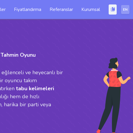
ler
Fiyatlandırma
Referanslar
Kurumsal
EN
e Tahmin Oyunu
 eğlenceli ve heyecanlı bir
ir oyuncu takım
atırken
tabu kelimeleri
lığı hem de hızlı
 harika bir parti veya