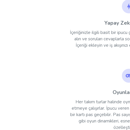
Yapay Zek
İçeriğinizle ilgili basit bir ip
alın ve soruları cevaplarla so
İçeriği ekleyin ve iş akışını
Oyunla
Her takım turlar halinde oyn
etmeye çalışırlar. İpucu veren ki
bir kartı pas geçebilir. Pas sa
gibi oyun dinamikleri, esnek
özelleştir