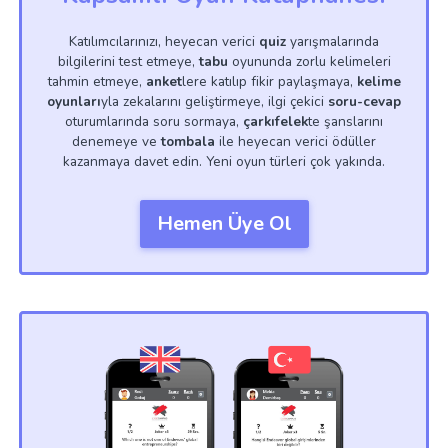
Katılımcılarınızı, heyecan verici
quiz
yarışmalarında
bilgilerini test etmeye,
tabu
oyununda zorlu kelimeleri
tahmin etmeye,
anket
lere katılıp fikir paylaşmaya,
kelime
oyunları
yla zekalarını geliştirmeye, ilgi çekici
soru-cevap
oturumlarında soru sormaya,
çarkıfelek
te şanslarını
denemeye ve
tombala
ile heyecan verici ödüller
kazanmaya davet edin. Yeni oyun türleri çok yakında.
Hemen Üye Ol