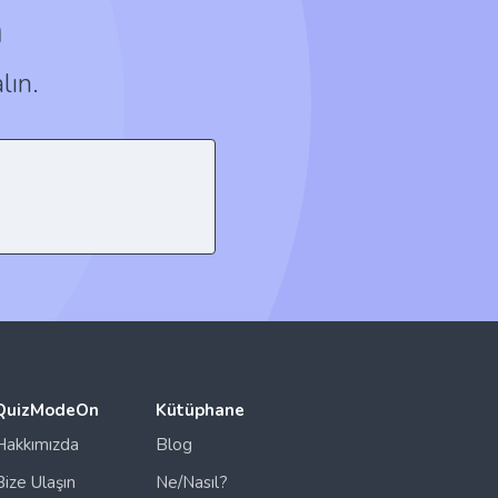
n
lın.
QuizModeOn
Kütüphane
Hakkımızda
Blog
Bize Ulaşın
Ne/Nasıl?
izlilik Politikası
Oyun Akışı
Kullanım Şartları