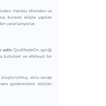
e evden, merkez ofisinden ve
ıca, küresel ekiple yapılan
den yararlanıyorlar.
e edin.
QuizModeOn, içeriği
a bütünsel ve etkileyici bir
e oluşturulmuş soru-cevap
rmans gösterenlere ödüller