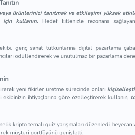
Tanıtın
veya ürünlerinizi tanıtmak ve etkileşimi yüksek etkile
için kullanın.
Hedef kitlenizle rezonans sağlaya
ekibi, genç sanat tutkunlarına dijital pazarlama ça
ılımcıları ödüllendirerek ve unutulmaz bir pazarlama dene
inin
tirerek yeni fikirler üretme sürecinde onları
kişiselleşti
ekibinizin ihtiyaçlarına göre özelleştirerek kullanın,
t
önelik kripto temalı quiz yarışmaları düzenledi, heyecan 
kerek müşteri portföyünü genişletti.