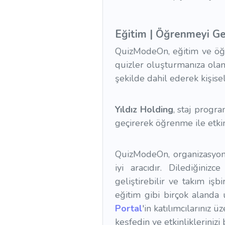
Eğitim | Öğrenmeyi Gel
QuizModeOn, eğitim ve öğr
quizler oluşturmanıza olana
şekilde dahil ederek kişisel
Yıldız Holding
, staj progra
geçirerek öğrenme ile etkinl
QuizModeOn, organizasyonu
iyi aracıdır. Dilediğinizce
geliştirebilir ve takım işbi
eğitim gibi birçok alanda
Portal
'in katılımcılarınız
keşfedin ve etkinliklerinizi