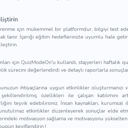
iştirin
enme için mükemmel bir platformdur, bilgiyi test ede
k tanır. İçeriği eğitim hedeflerinizle uyumlu hale getirer
leştirin.
mları için QuizModeOn'u kullandı, stajyerleri haftalık q
ik sürecini değerlendirdi ve detaylı raporlarla sonuçları 
nuzun ihtiyaçlarına uygun etkinlikler oluşturmanızı 
 şekillendirilmiş özellikleri ile çalışan katılımını artı
rliğini teşvik edebilirsiniz. İnsan kaynakları, kurumsal 
 unutulmaz etkinlikler düzenleyerek sonuçlar elde etm
 üzerindeki motivasyon sağlama ve motivasyonu yükselten 
 bugün keyiflendirin !