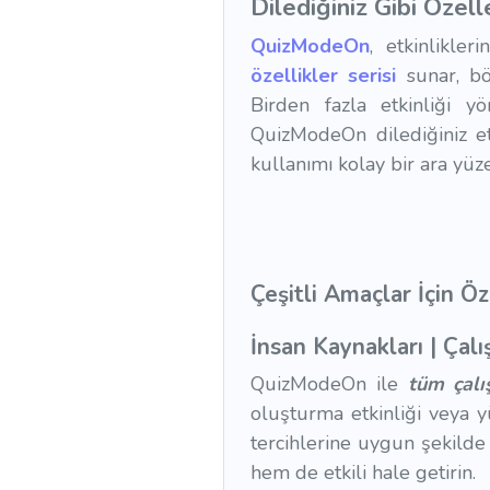
Dilediğiniz Gibi Özelle
QuizModeOn
, etkinlikler
özellikler serisi
sunar, böy
Birden fazla etkinliği yö
QuizModeOn dilediğiniz etk
kullanımı kolay bir ara yüze
Çeşitli Amaçlar İçin Öz
İnsan Kaynakları | Çalı
QuizModeOn ile
tüm çalış
oluşturma etkinliği veya yü
tercihlerine uygun şekilde 
hem de etkili hale getirin.