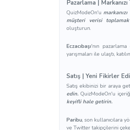
Pazarlama | Markanızı 
QuizModeOn'u
markanızı 
müşteri verisi toplamak 
oluşturun.
Eczacıbaşı
'nın pazarlama 
yarışmaları ile ulaştı, kat
Satış | Yeni Fikirler Ed
Satış ekibinizi bir araya ge
edin.
QuizModeOn'u içeriği 
keyifli hale getirin.
Paribu
, son kullanıcılara y
ve Twitter takipçilerini çe