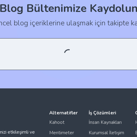
Blog Bültenimize Kaydolu
cel blog içeriklerine ulaşmak için takipte ka
Alternatifler
İş Çözümleri
Kahoot
İnsan Kaynakları
izi etkileşimli ve
Mentimeter
Kurumsal İletişim
n tabanlı
Slido
G
rinizi kolaylıkla