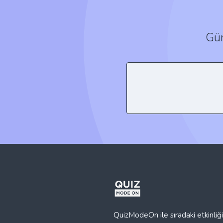
Gün
QuizModeOn ile sıradaki etkinliğin
daha keyifli bir hale getirin. Oyu
platformumuz sayesinde etkinlikle
yaratın ve hedef kitlenize ulaşın.