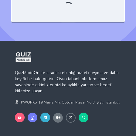
QuizModeOn ile sıradaki etkinliğinizi etkileşimli ve daha
keyifli bir hale getirin. Oyun tabanlı platformumuz
sayesinde etkinliklerinizi kolaylıkla yaratın ve hedef
kitlenize ulaşın.
KWORKS, 19 Mayıs Mh, Golden Plaza, No:3, Şişli, İstanbul
İş Çözümleri
QuizModeOn
İnsan Kaynakları
Hakkımızda
Kurumsal İletişim
Bize Ulaşın