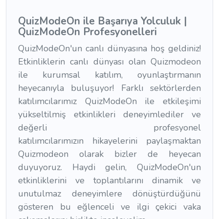
QuizModeOn ile Başarıya Yolculuk |
QuizModeOn Profesyonelleri
QuizModeOn'un canlı dünyasına hoş geldiniz!
Etkinliklerin canlı dünyası olan Quizmodeon
ile kurumsal katılım, oyunlaştırmanın
heyecanıyla buluşuyor! Farklı sektörlerden
katılımcılarımız QuizModeOn ile etkileşimi
yükseltilmiş etkinlikleri deneyimlediler ve
değerli profesyonel
katılımcılarımızın hikayelerini paylaşmaktan
Quizmodeon olarak bizler de heyecan
duyuyoruz. Haydi gelin, QuizModeOn'un
etkinliklerini ve toplantılarını dinamik ve
unutulmaz deneyimlere dönüştürdüğünü
gösteren bu eğlenceli ve ilgi çekici vaka