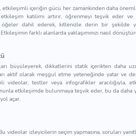
 etkileşimli içeriğin gücü her zamankinden daha önemli
 etkileşim katılımı artırır, öğrenmeyi teşvik eder ve
li öğeler dahil ederek, kitlenizle derin bir şekilde ya
 Etkileşimin farklı alanlarda yaklaşımınızı nasıl dönüştü
cü
ıcıları büyüleyerek, dikkatlerini statik içerikten daha
ıları aktif olarak meşgul etme yeteneğinde yatar ve d
i videolar, testler veya infografikler aracılığıyla, etki
nunla etkileşimde bulunmaya teşvik eder, bu da daha
 yol açar.
 Bu videolar izleyicilerin seçim yapmasına, soruları yan