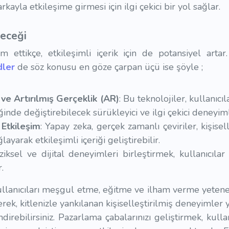
ayla etkileşime girmesi için ilgi çekici bir yol sağlar.
leceği
 ettikçe, etkileşimli içerik için de potansiyel artar.
dler
de söz konusu en göze çarpan üçü ise şöyle ;
ve Artırılmış Gerçeklik (AR)
: Bu teknolojiler, kullanıcıl
ğinde değiştirebilecek sürükleyici ve ilgi çekici deneyim
Etkileşim
: Yapay zeka, gerçek zamanlı çeviriler, kişisel
ayarak etkileşimli içeriği geliştirebilir.
iziksel ve dijital deneyimleri birleştirmek, kullanıcılar i
.
kullanıcıları meşgul etme, eğitme ve ilham verme yeteneğ
ek, kitlenizle yankılanan kişiselleştirilmiş deneyimler yar
irebilirsiniz. Pazarlama çabalarınızı geliştirmek, kulla