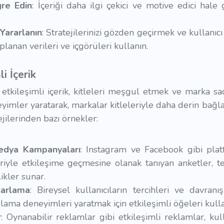
gre Edin
: İçeriği daha ilgi çekici ve motive edici hale
Yararlanın
: Stratejilerinizi gözden geçirmek ve kullanıc
oplanan verileri ve içgörüleri kullanın.
i İçerik
 etkileşimli içerik, kitleleri meşgul etmek ve marka sa
imler yaratarak, markalar kitleleriyle daha derin bağlant
ejilerinden bazı örnekler:
Medya Kampanyaları
: Instagram ve Facebook gibi plat
riyle etkileşime geçmesine olanak tanıyan anketler, tes
likler sunar.
azarlama
: Bireysel kullanıcıların tercihleri ve davran
arlama deneyimleri yaratmak için etkileşimli öğeleri kulla
r
: Oynanabilir reklamlar gibi etkileşimli reklamlar, kull