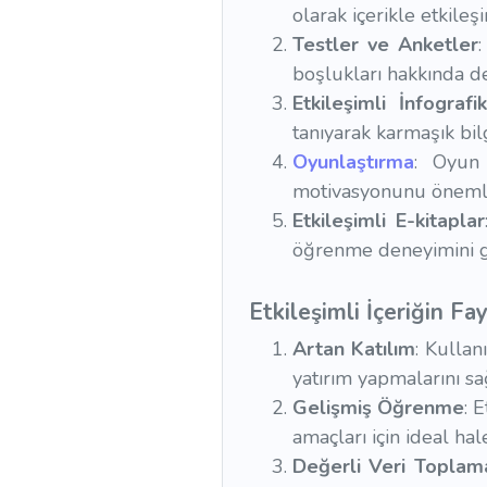
olarak içerikle etkile
Testler ve Anketler
boşlukları hakkında de
Etkileşimli İnfografik
tanıyarak karmaşık bilgi
Oyunlaştırma
: Oyun 
motivasyonunu önemli 
Etkileşimli E-kitaplar
öğrenme deneyimini gel
Etkileşimli İçeriğin Fa
Artan Katılım
: Kullan
yatırım yapmalarını sa
Gelişmiş Öğrenme
: 
amaçları için ideal hale
Değerli Veri Toplam